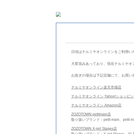
日頃はナルミヤオンラインをご利用い
大変混みあっており、現在ナルミヤオ
お急ぎの場合は下記店舗にて、お買い
ナルミヤオンライン楽天市場店
ナルミヤオンライン Yahoo!ショッピ
ナルミヤオンライン Amazon店
ZOZOTOWN petitmain店
取り扱いブランド：petit main、petit m
ZOZOTOWN X-girl Stages店
取り扱いブランド：X-girl Stages、XLA