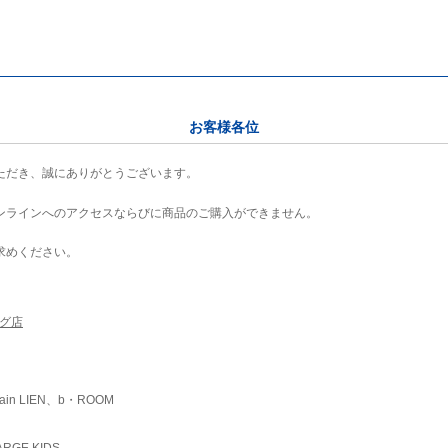
お客様各位
ただき、誠にありがとうございます。
ンラインへのアクセスならびに商品のご購入ができません。
求めください。
ング店
ain LIEN、b・ROOM
RGE KIDS