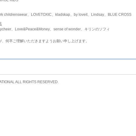
childrenswear、LOVETOXIC、kladskap、by loveit、Lindsay、BLUE CROSS
店
ycheer、Love&Peace&Money、sense of wonder、キリンのソフィ
が、何卒ご理解いただきますようお願い申し上げます。