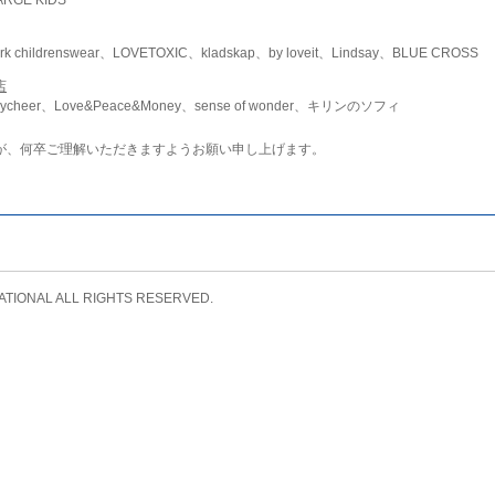
childrenswear、LOVETOXIC、kladskap、by loveit、Lindsay、BLUE CROSS
店
ycheer、Love&Peace&Money、sense of wonder、キリンのソフィ
が、何卒ご理解いただきますようお願い申し上げます。