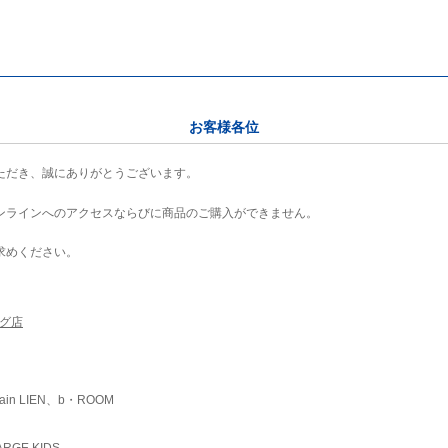
お客様各位
ただき、誠にありがとうございます。
ンラインへのアクセスならびに商品のご購入ができません。
求めください。
ング店
ain LIEN、b・ROOM
RGE KIDS