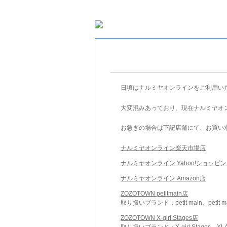
日頃はナルミヤオンラインをご利用い
大変混みあっており、現在ナルミヤオ
お急ぎの場合は下記店舗にて、お買い
ナルミヤオンライン楽天市場店
ナルミヤオンライン Yahoo!ショッピ
ナルミヤオンライン Amazon店
ZOZOTOWN petitmain店
取り扱いブランド：petit main、petit m
ZOZOTOWN X-girl Stages店
取り扱いブランド：X-girl Stages、XLA