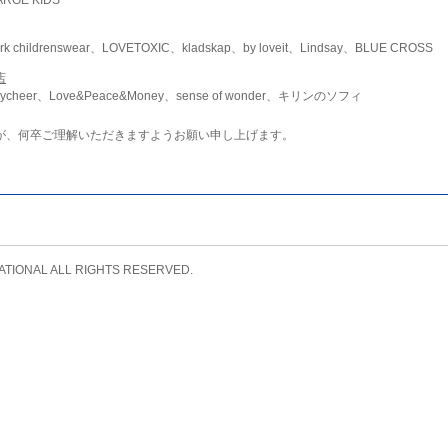
childrenswear、LOVETOXIC、kladskap、by loveit、Lindsay、BLUE CROSS
店
ycheer、Love&Peace&Money、sense of wonder、キリンのソフィ
が、何卒ご理解いただきますようお願い申し上げます。