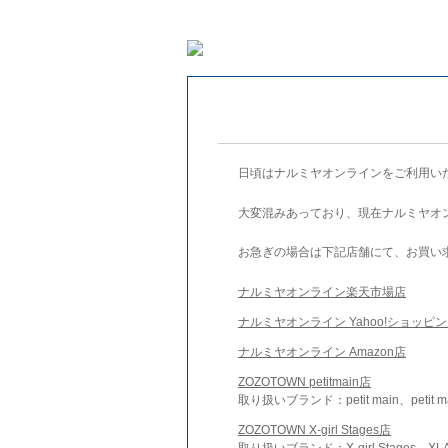
日頃はナルミヤオンラインをご利用い
大変混みあっており、現在ナルミヤオ
お急ぎの場合は下記店舗にて、お買い
ナルミヤオンライン楽天市場店
ナルミヤオンライン Yahoo!ショッピ
ナルミヤオンライン Amazon店
ZOZOTOWN petitmain店
取り扱いブランド：petit main、petit m
ZOZOTOWN X-girl Stages店
取り扱いブランド：X-girl Stages、XLA