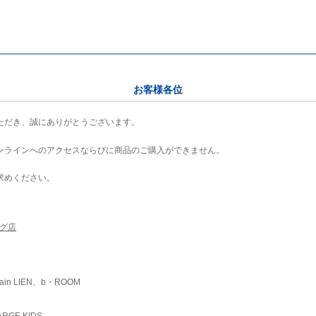
お客様各位
ただき、誠にありがとうございます。
ンラインへのアクセスならびに商品のご購入ができません。
求めください。
ング店
ain LIEN、b・ROOM
RGE KIDS