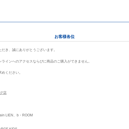
お客様各位
ただき、誠にありがとうございます。
ンラインへのアクセスならびに商品のご購入ができません。
求めください。
ング店
ain LIEN、b・ROOM
RGE KIDS