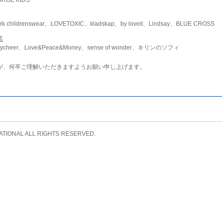
childrenswear、LOVETOXIC、kladskap、by loveit、Lindsay、BLUE CROSS
店
ycheer、Love&Peace&Money、sense of wonder、キリンのソフィ
が、何卒ご理解いただきますようお願い申し上げます。