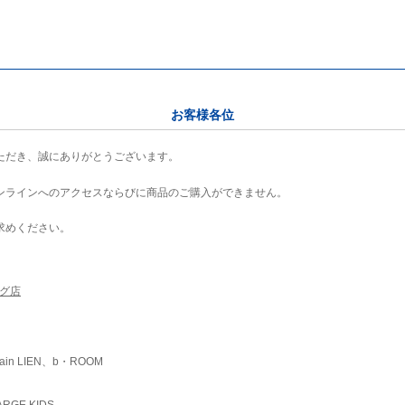
お客様各位
ただき、誠にありがとうございます。
ンラインへのアクセスならびに商品のご購入ができません。
求めください。
ング店
ain LIEN、b・ROOM
RGE KIDS