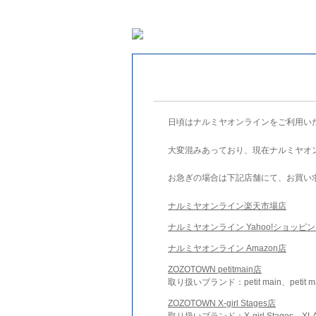
日頃はナルミヤオンラインをご利用い
大変混みあっており、現在ナルミヤオ
お急ぎの場合は下記店舗にて、お買い
ナルミヤオンライン楽天市場店
ナルミヤオンライン Yahoo!ショッピ
ナルミヤオンライン Amazon店
ZOZOTOWN petitmain店
取り扱いブランド：petit main、petit m
ZOZOTOWN X-girl Stages店
取り扱いブランド：X-girl Stages、XLA