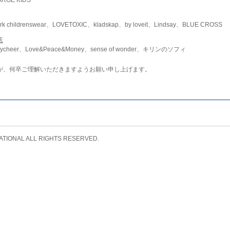
childrenswear、LOVETOXIC、kladskap、by loveit、Lindsay、BLUE CROSS
店
ycheer、Love&Peace&Money、sense of wonder、キリンのソフィ
が、何卒ご理解いただきますようお願い申し上げます。