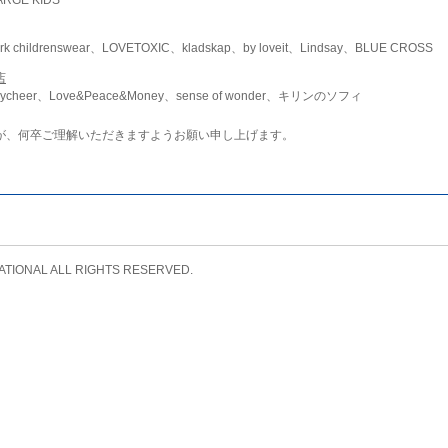
childrenswear、LOVETOXIC、kladskap、by loveit、Lindsay、BLUE CROSS
店
ycheer、Love&Peace&Money、sense of wonder、キリンのソフィ
が、何卒ご理解いただきますようお願い申し上げます。