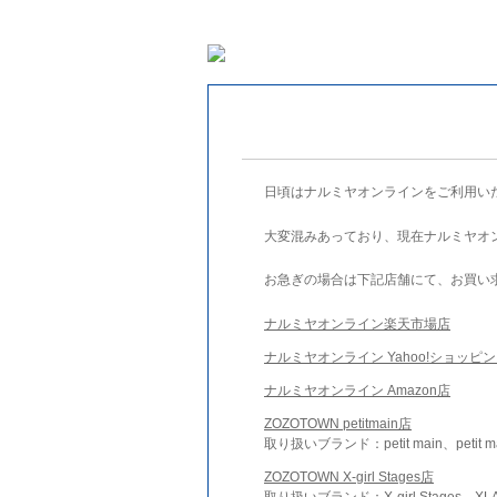
日頃はナルミヤオンラインをご利用い
大変混みあっており、現在ナルミヤオ
お急ぎの場合は下記店舗にて、お買い
ナルミヤオンライン楽天市場店
ナルミヤオンライン Yahoo!ショッピ
ナルミヤオンライン Amazon店
ZOZOTOWN petitmain店
取り扱いブランド：petit main、petit m
ZOZOTOWN X-girl Stages店
取り扱いブランド：X-girl Stages、XLA