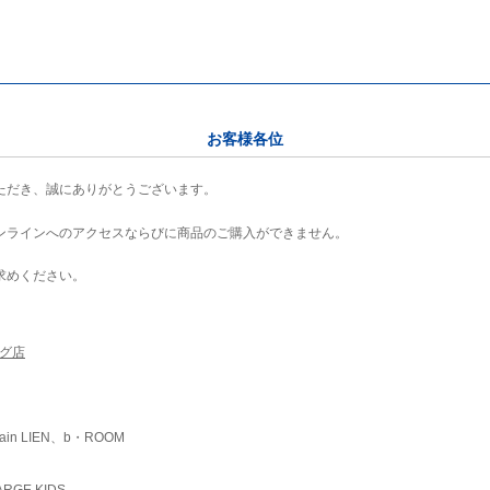
お客様各位
ただき、誠にありがとうございます。
ンラインへのアクセスならびに商品のご購入ができません。
求めください。
ング店
ain LIEN、b・ROOM
RGE KIDS