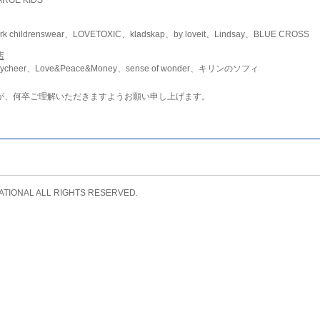
childrenswear、LOVETOXIC、kladskap、by loveit、Lindsay、BLUE CROSS
店
ycheer、Love&Peace&Money、sense of wonder、キリンのソフィ
が、何卒ご理解いただきますようお願い申し上げます。