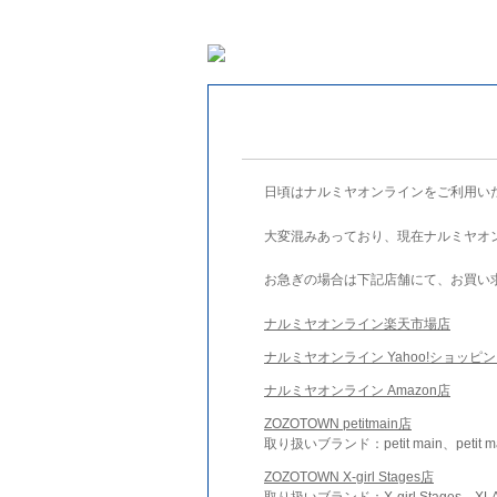
日頃はナルミヤオンラインをご利用い
大変混みあっており、現在ナルミヤオ
お急ぎの場合は下記店舗にて、お買い
ナルミヤオンライン楽天市場店
ナルミヤオンライン Yahoo!ショッピ
ナルミヤオンライン Amazon店
ZOZOTOWN petitmain店
取り扱いブランド：petit main、petit m
ZOZOTOWN X-girl Stages店
取り扱いブランド：X-girl Stages、XLA