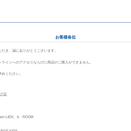
お客様各位
ただき、誠にありがとうございます。
ンラインへのアクセスならびに商品のご購入ができません。
求めください。
ング店
ain LIEN、b・ROOM
RGE KIDS