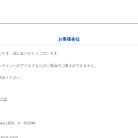
お客様各位
ただき、誠にありがとうございます。
ンラインへのアクセスならびに商品のご購入ができません。
求めください。
ング店
ain LIEN、b・ROOM
RGE KIDS