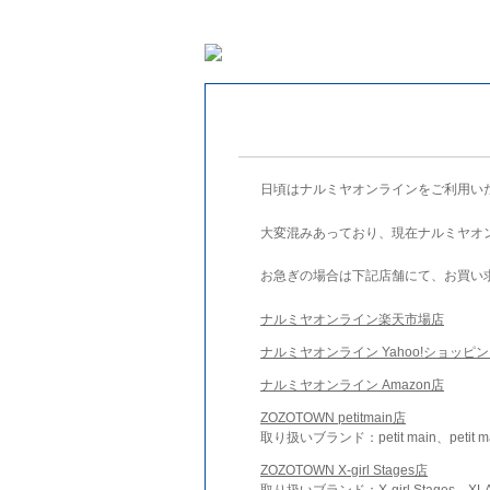
日頃はナルミヤオンラインをご利用い
大変混みあっており、現在ナルミヤオ
お急ぎの場合は下記店舗にて、お買い
ナルミヤオンライン楽天市場店
ナルミヤオンライン Yahoo!ショッピ
ナルミヤオンライン Amazon店
ZOZOTOWN petitmain店
取り扱いブランド：petit main、petit m
ZOZOTOWN X-girl Stages店
取り扱いブランド：X-girl Stages、XLA