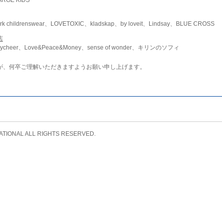
childrenswear、LOVETOXIC、kladskap、by loveit、Lindsay、BLUE CROSS
店
ycheer、Love&Peace&Money、sense of wonder、キリンのソフィ
が、何卒ご理解いただきますようお願い申し上げます。