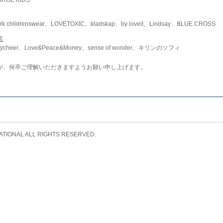
childrenswear、LOVETOXIC、kladskap、by loveit、Lindsay、BLUE CROSS
店
ycheer、Love&Peace&Money、sense of wonder、キリンのソフィ
が、何卒ご理解いただきますようお願い申し上げます。