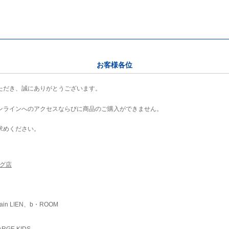
お客様各位
ただき、誠にありがとうございます。
ンラインへのアクセスならびに商品のご購入ができません。
求めください。
ング店
ain LIEN、b・ROOM
RGE KIDS