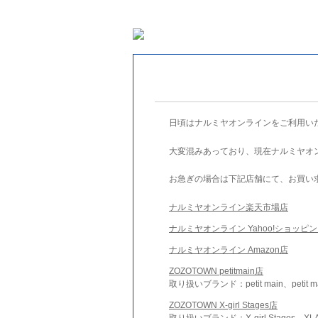
日頃はナルミヤオンラインをご利用い
大変混みあっており、現在ナルミヤオ
お急ぎの場合は下記店舗にて、お買い
ナルミヤオンライン楽天市場店
ナルミヤオンライン Yahoo!ショッピ
ナルミヤオンライン Amazon店
ZOZOTOWN petitmain店
取り扱いブランド：petit main、petit m
ZOZOTOWN X-girl Stages店
取り扱いブランド：X-girl Stages、XLA