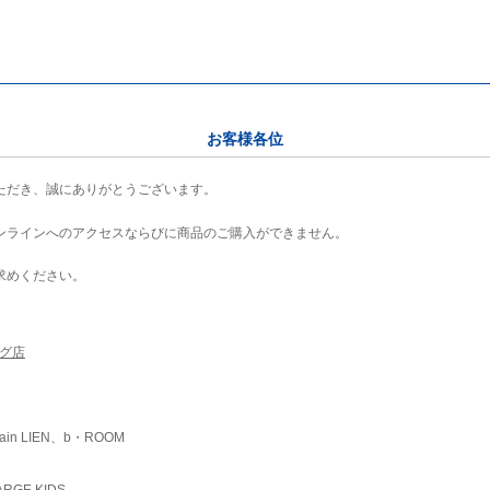
お客様各位
ただき、誠にありがとうございます。
ンラインへのアクセスならびに商品のご購入ができません。
求めください。
ング店
ain LIEN、b・ROOM
RGE KIDS