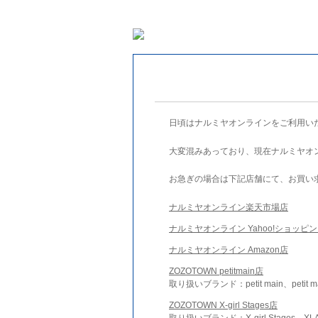
日頃はナルミヤオンラインをご利用い
大変混みあっており、現在ナルミヤオ
お急ぎの場合は下記店舗にて、お買い
ナルミヤオンライン楽天市場店
ナルミヤオンライン Yahoo!ショッピ
ナルミヤオンライン Amazon店
ZOZOTOWN petitmain店
取り扱いブランド：petit main、petit m
ZOZOTOWN X-girl Stages店
取り扱いブランド：X-girl Stages、XLA