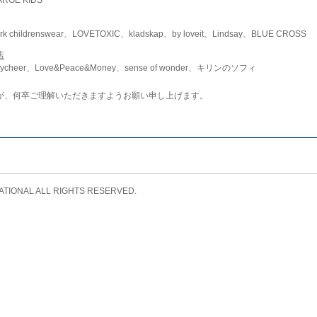
childrenswear、LOVETOXIC、kladskap、by loveit、Lindsay、BLUE CROSS
店
ycheer、Love&Peace&Money、sense of wonder、キリンのソフィ
が、何卒ご理解いただきますようお願い申し上げます。