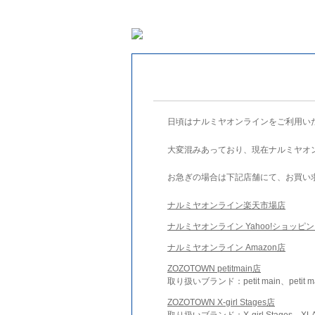
日頃はナルミヤオンラインをご利用い
大変混みあっており、現在ナルミヤオ
お急ぎの場合は下記店舗にて、お買い
ナルミヤオンライン楽天市場店
ナルミヤオンライン Yahoo!ショッピ
ナルミヤオンライン Amazon店
ZOZOTOWN petitmain店
取り扱いブランド：petit main、petit m
ZOZOTOWN X-girl Stages店
取り扱いブランド：X-girl Stages、XLA