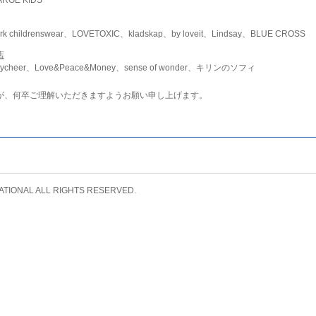
childrenswear、LOVETOXIC、kladskap、by loveit、Lindsay、BLUE CROSS
店
ycheer、Love&Peace&Money、sense of wonder、キリンのソフィ
が、何卒ご理解いただきますようお願い申し上げます。