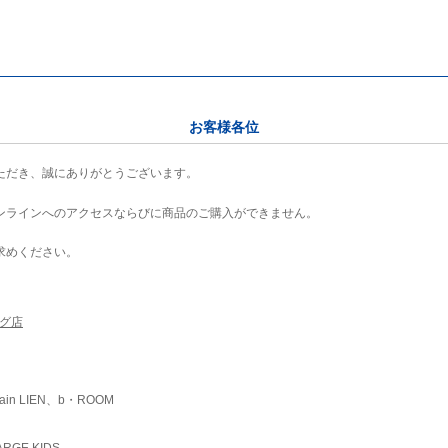
お客様各位
ただき、誠にありがとうございます。
ンラインへのアクセスならびに商品のご購入ができません。
求めください。
ング店
ain LIEN、b・ROOM
RGE KIDS