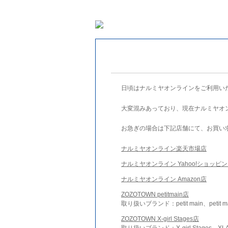
日頃はナルミヤオンラインをご利用い
大変混みあっており、現在ナルミヤオ
お急ぎの場合は下記店舗にて、お買い
ナルミヤオンライン楽天市場店
ナルミヤオンライン Yahoo!ショッピ
ナルミヤオンライン Amazon店
ZOZOTOWN petitmain店
取り扱いブランド：petit main、petit m
ZOZOTOWN X-girl Stages店
取り扱いブランド：X-girl Stages、XLA