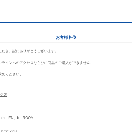
お客様各位
ただき、誠にありがとうございます。
ンラインへのアクセスならびに商品のご購入ができません。
求めください。
ング店
ain LIEN、b・ROOM
RGE KIDS