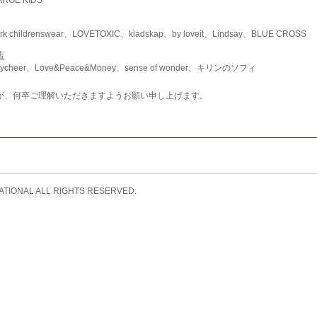
childrenswear、LOVETOXIC、kladskap、by loveit、Lindsay、BLUE CROSS
店
ycheer、Love&Peace&Money、sense of wonder、キリンのソフィ
が、何卒ご理解いただきますようお願い申し上げます。