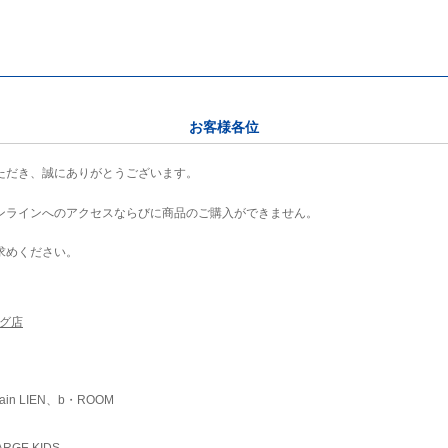
お客様各位
ただき、誠にありがとうございます。
ンラインへのアクセスならびに商品のご購入ができません。
求めください。
ング店
ain LIEN、b・ROOM
RGE KIDS