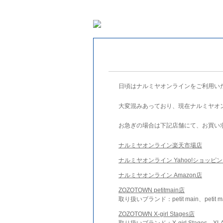
日頃はナルミヤオンラインをご利用い
大変混みあっており、現在ナルミヤオ
お急ぎの場合は下記店舗にて、お買い
ナルミヤオンライン楽天市場店
ナルミヤオンライン Yahoo!ショッピ
ナルミヤオンライン Amazon店
ZOZOTOWN petitmain店
取り扱いブランド：petit main、petit m
ZOZOTOWN X-girl Stages店
取り扱いブランド：X-girl Stages、XLA