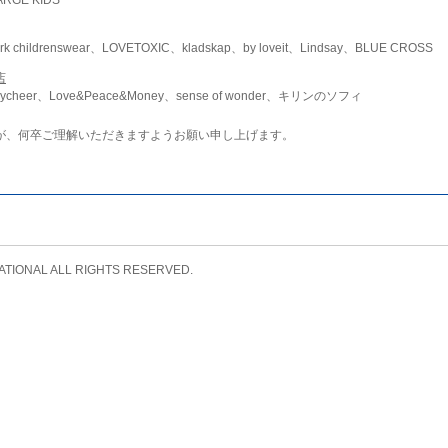
childrenswear、LOVETOXIC、kladskap、by loveit、Lindsay、BLUE CROSS
店
ycheer、Love&Peace&Money、sense of wonder、キリンのソフィ
が、何卒ご理解いただきますようお願い申し上げます。