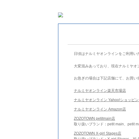
日頃はナルミヤオンラインをご利用い
大変混みあっており、現在ナルミヤオ
お急ぎの場合は下記店舗にて、お買い
ナルミヤオンライン楽天市場店
ナルミヤオンライン Yahoo!ショッピ
ナルミヤオンライン Amazon店
ZOZOTOWN petitmain店
取り扱いブランド：petit main、petit m
ZOZOTOWN X-girl Stages店
取り扱いブランド：X-girl Stages、XLA