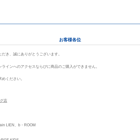
お客様各位
ただき、誠にありがとうございます。
ンラインへのアクセスならびに商品のご購入ができません。
求めください。
ング店
ain LIEN、b・ROOM
RGE KIDS