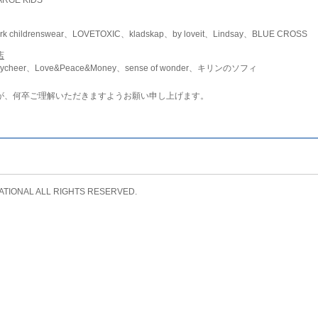
childrenswear、LOVETOXIC、kladskap、by loveit、Lindsay、BLUE CROSS
店
ycheer、Love&Peace&Money、sense of wonder、キリンのソフィ
が、何卒ご理解いただきますようお願い申し上げます。