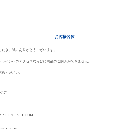
お客様各位
ただき、誠にありがとうございます。
ンラインへのアクセスならびに商品のご購入ができません。
求めください。
ング店
ain LIEN、b・ROOM
RGE KIDS