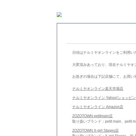
日頃はナルミヤオンラインをご利用い
大変混みあっており、現在ナルミヤオ
お急ぎの場合は下記店舗にて、お買い
ナルミヤオンライン楽天市場店
ナルミヤオンライン Yahoo!ショッピ
ナルミヤオンライン Amazon店
ZOZOTOWN petitmain店
取り扱いブランド：petit main、petit m
ZOZOTOWN X-girl Stages店
取り扱いブランド：X-girl Stages、XLA