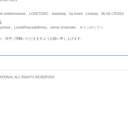
childrenswear、LOVETOXIC、kladskap、by loveit、Lindsay、BLUE CROSS
店
ycheer、Love&Peace&Money、sense of wonder、キリンのソフィ
が、何卒ご理解いただきますようお願い申し上げます。