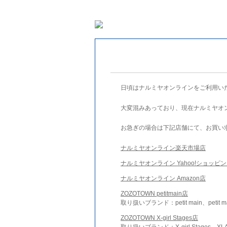
日頃はナルミヤオンラインをご利用い
大変混みあっており、現在ナルミヤオ
お急ぎの場合は下記店舗にて、お買い
ナルミヤオンライン楽天市場店
ナルミヤオンライン Yahoo!ショッピ
ナルミヤオンライン Amazon店
ZOZOTOWN petitmain店
取り扱いブランド：petit main、petit m
ZOZOTOWN X-girl Stages店
取り扱いブランド：X-girl Stages、XLA