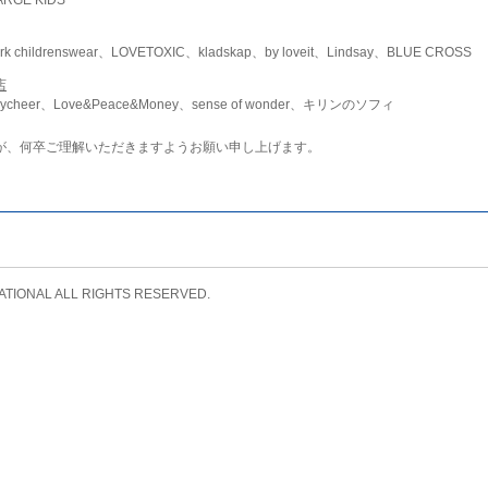
childrenswear、LOVETOXIC、kladskap、by loveit、Lindsay、BLUE CROSS
店
ycheer、Love&Peace&Money、sense of wonder、キリンのソフィ
が、何卒ご理解いただきますようお願い申し上げます。