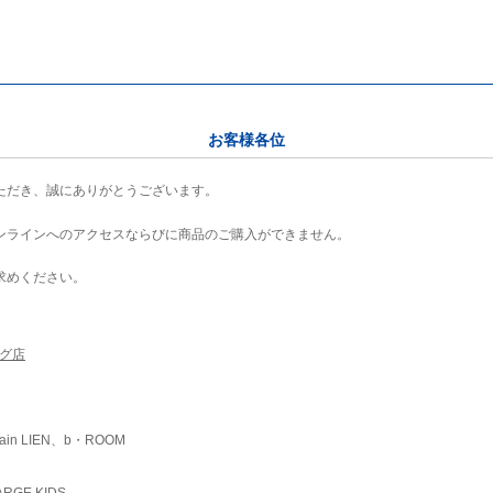
お客様各位
ただき、誠にありがとうございます。
ンラインへのアクセスならびに商品のご購入ができません。
求めください。
ング店
ain LIEN、b・ROOM
RGE KIDS