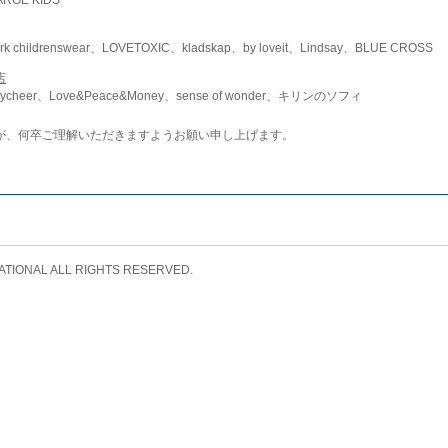
childrenswear、LOVETOXIC、kladskap、by loveit、Lindsay、BLUE CROSS
店
ycheer、Love&Peace&Money、sense of wonder、キリンのソフィ
が、何卒ご理解いただきますようお願い申し上げます。