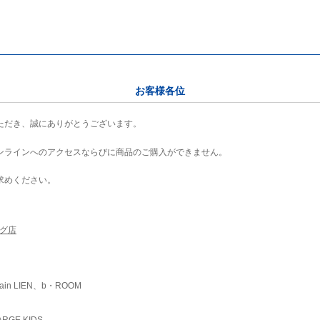
お客様各位
ただき、誠にありがとうございます。
ンラインへのアクセスならびに商品のご購入ができません。
求めください。
ング店
ain LIEN、b・ROOM
RGE KIDS