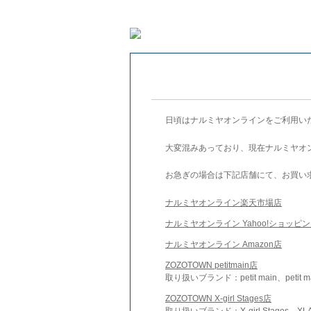
日頃はナルミヤオンラインをご利用い
大変混みあっており、現在ナルミヤオ
お急ぎの場合は下記店舗にて、お買い
ナルミヤオンライン楽天市場店
ナルミヤオンライン Yahoo!ショッピ
ナルミヤオンライン Amazon店
ZOZOTOWN petitmain店
取り扱いブランド：petit main、petit m
ZOZOTOWN X-girl Stages店
取り扱いブランド：X-girl Stages、XLA