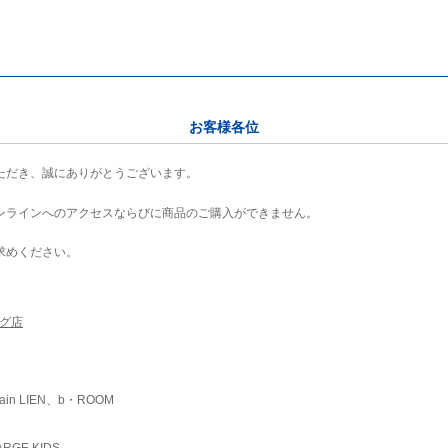
お客様各位
ただき、誠にありがとうございます。
ンラインへのアクセスならびに商品のご購入ができません。
求めください。
ング店
ain LIEN、b・ROOM
RGE KIDS