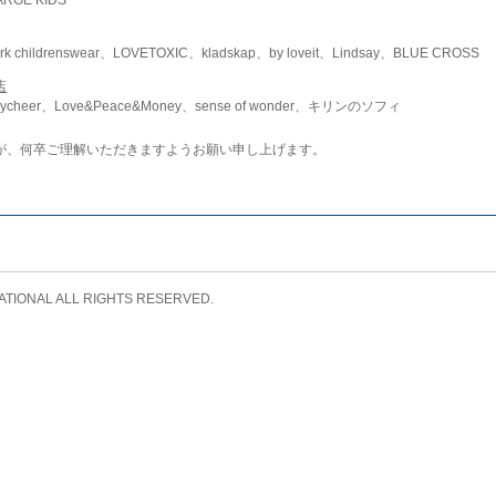
childrenswear、LOVETOXIC、kladskap、by loveit、Lindsay、BLUE CROSS
店
ycheer、Love&Peace&Money、sense of wonder、キリンのソフィ
が、何卒ご理解いただきますようお願い申し上げます。