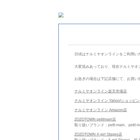
日頃はナルミヤオンラインをご利用い
大変混みあっており、現在ナルミヤオ
お急ぎの場合は下記店舗にて、お買い
ナルミヤオンライン楽天市場店
ナルミヤオンライン Yahoo!ショッピ
ナルミヤオンライン Amazon店
ZOZOTOWN petitmain店
取り扱いブランド：petit main、petit m
ZOZOTOWN X-girl Stages店
取り扱いブランド：X-girl Stages、XLA