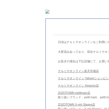
日頃はナルミヤオンラインをご利用い
大変混みあっており、現在ナルミヤオ
お急ぎの場合は下記店舗にて、お買い
ナルミヤオンライン楽天市場店
ナルミヤオンライン Yahoo!ショッピ
ナルミヤオンライン Amazon店
ZOZOTOWN petitmain店
取り扱いブランド：petit main、petit m
ZOZOTOWN X-girl Stages店
取り扱いブランド：X-girl Stages、XLA