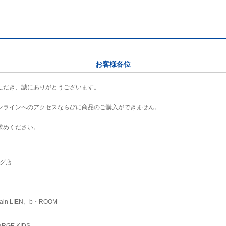
お客様各位
ただき、誠にありがとうございます。
ンラインへのアクセスならびに商品のご購入ができません。
求めください。
ング店
ain LIEN、b・ROOM
RGE KIDS