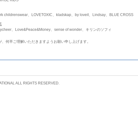
childrenswear、LOVETOXIC、kladskap、by loveit、Lindsay、BLUE CROSS
店
ycheer、Love&Peace&Money、sense of wonder、キリンのソフィ
が、何卒ご理解いただきますようお願い申し上げます。