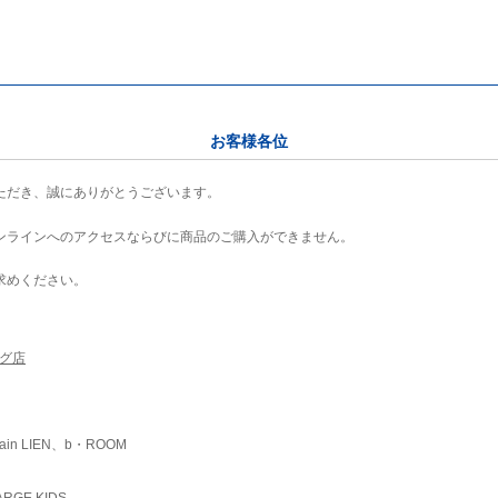
お客様各位
ただき、誠にありがとうございます。
ンラインへのアクセスならびに商品のご購入ができません。
求めください。
ング店
ain LIEN、b・ROOM
RGE KIDS