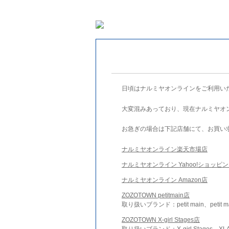
日頃はナルミヤオンラインをご利用い
大変混みあっており、現在ナルミヤオ
お急ぎの場合は下記店舗にて、お買い
ナルミヤオンライン楽天市場店
ナルミヤオンライン Yahoo!ショッピ
ナルミヤオンライン Amazon店
ZOZOTOWN petitmain店
取り扱いブランド：petit main、petit m
ZOZOTOWN X-girl Stages店
取り扱いブランド：X-girl Stages、XLA