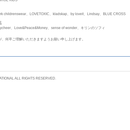
childrenswear、LOVETOXIC、kladskap、by loveit、Lindsay、BLUE CROSS
店
ycheer、Love&Peace&Money、sense of wonder、キリンのソフィ
が、何卒ご理解いただきますようお願い申し上げます。