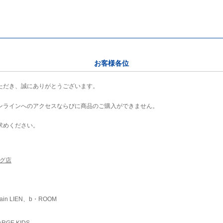
お客様各位
ただき、誠にありがとうございます。
ンラインへのアクセスならびに商品のご購入ができません。
求めください。
ング店
ain LIEN、b・ROOM
RGE KIDS