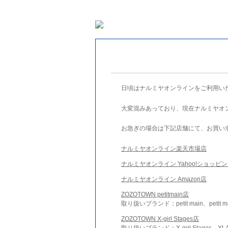
日頃はナルミヤオンラインをご利用い
大変混みあっており、現在ナルミヤオ
お急ぎの場合は下記店舗にて、お買い
ナルミヤオンライン楽天市場店
ナルミヤオンライン Yahoo!ショッピ
ナルミヤオンライン Amazon店
ZOZOTOWN petitmain店
取り扱いブランド：petit main、petit m
ZOZOTOWN X-girl Stages店
取り扱いブランド：X-girl Stages、XLA