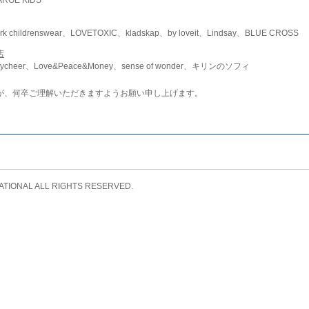
childrenswear、LOVETOXIC、kladskap、by loveit、Lindsay、BLUE CROSS
店
ycheer、Love&Peace&Money、sense of wonder、キリンのソフィ
が、何卒ご理解いただきますようお願い申し上げます。