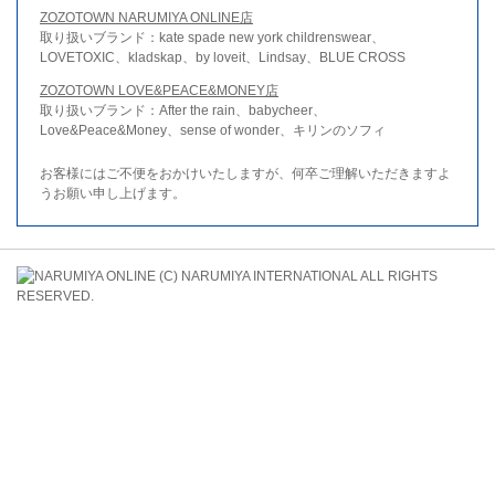
ZOZOTOWN NARUMIYA ONLINE店
取り扱いブランド：kate spade new york childrenswear、
LOVETOXIC、kladskap、by loveit、Lindsay、BLUE CROSS
ZOZOTOWN LOVE&PEACE&MONEY店
取り扱いブランド：After the rain、babycheer、
Love&Peace&Money、sense of wonder、キリンのソフィ
お客様にはご不便をおかけいたしますが、何卒ご理解いただきますよ
うお願い申し上げます。