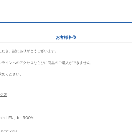
お客様各位
ただき、誠にありがとうございます。
ンラインへのアクセスならびに商品のご購入ができません。
求めください。
ング店
ain LIEN、b・ROOM
RGE KIDS