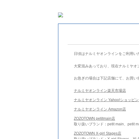
日頃はナルミヤオンラインをご利用い
大変混みあっており、現在ナルミヤオ
お急ぎの場合は下記店舗にて、お買い
ナルミヤオンライン楽天市場店
ナルミヤオンライン Yahoo!ショッピ
ナルミヤオンライン Amazon店
ZOZOTOWN petitmain店
取り扱いブランド：petit main、petit m
ZOZOTOWN X-girl Stages店
取り扱いブランド：X-girl Stages、XLA