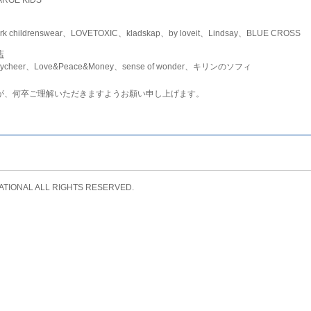
childrenswear、LOVETOXIC、kladskap、by loveit、Lindsay、BLUE CROSS
店
ycheer、Love&Peace&Money、sense of wonder、キリンのソフィ
が、何卒ご理解いただきますようお願い申し上げます。