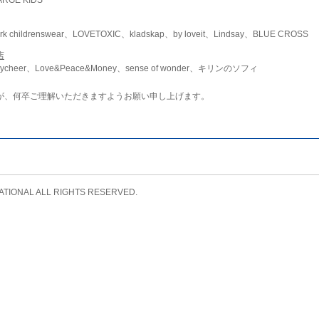
childrenswear、LOVETOXIC、kladskap、by loveit、Lindsay、BLUE CROSS
店
ycheer、Love&Peace&Money、sense of wonder、キリンのソフィ
が、何卒ご理解いただきますようお願い申し上げます。