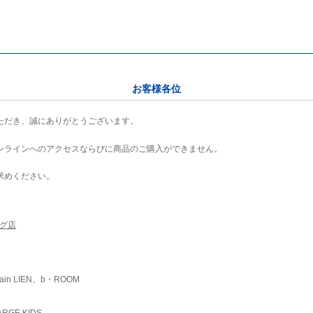
お客様各位
ただき、誠にありがとうございます。
ンラインへのアクセスならびに商品のご購入ができません。
求めください。
ング店
ain LIEN、b・ROOM
RGE KIDS