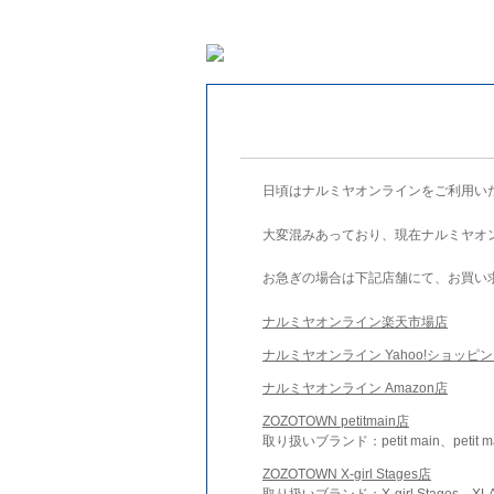
日頃はナルミヤオンラインをご利用い
大変混みあっており、現在ナルミヤオ
お急ぎの場合は下記店舗にて、お買い
ナルミヤオンライン楽天市場店
ナルミヤオンライン Yahoo!ショッピ
ナルミヤオンライン Amazon店
ZOZOTOWN petitmain店
取り扱いブランド：petit main、petit m
ZOZOTOWN X-girl Stages店
取り扱いブランド：X-girl Stages、XLA