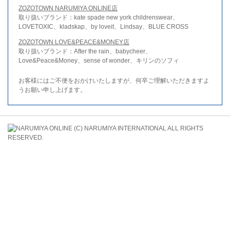
ZOZOTOWN NARUMIYA ONLINE店
取り扱いブランド：kate spade new york childrenswear、
LOVETOXIC、kladskap、by loveit、Lindsay、BLUE CROSS
ZOZOTOWN LOVE&PEACE&MONEY店
取り扱いブランド：After the rain、babycheer、
Love&Peace&Money、sense of wonder、キリンのソフィ
お客様にはご不便をおかけいたしますが、何卒ご理解いただきますよ
うお願い申し上げます。