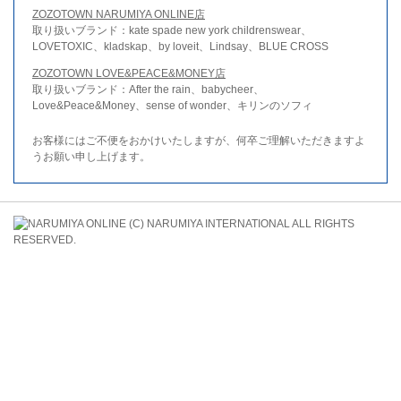
ZOZOTOWN NARUMIYA ONLINE店
取り扱いブランド：kate spade new york childrenswear、
LOVETOXIC、kladskap、by loveit、Lindsay、BLUE CROSS
ZOZOTOWN LOVE&PEACE&MONEY店
取り扱いブランド：After the rain、babycheer、
Love&Peace&Money、sense of wonder、キリンのソフィ
お客様にはご不便をおかけいたしますが、何卒ご理解いただきますよ
うお願い申し上げます。