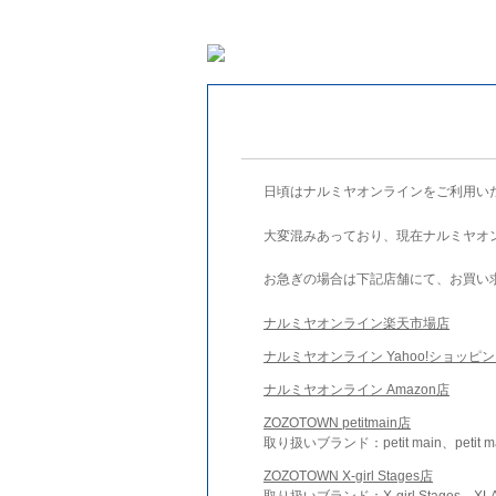
日頃はナルミヤオンラインをご利用い
大変混みあっており、現在ナルミヤオ
お急ぎの場合は下記店舗にて、お買い
ナルミヤオンライン楽天市場店
ナルミヤオンライン Yahoo!ショッピ
ナルミヤオンライン Amazon店
ZOZOTOWN petitmain店
取り扱いブランド：petit main、petit m
ZOZOTOWN X-girl Stages店
取り扱いブランド：X-girl Stages、XLA