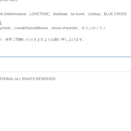
childrenswear、LOVETOXIC、kladskap、by loveit、Lindsay、BLUE CROSS
店
ycheer、Love&Peace&Money、sense of wonder、キリンのソフィ
が、何卒ご理解いただきますようお願い申し上げます。