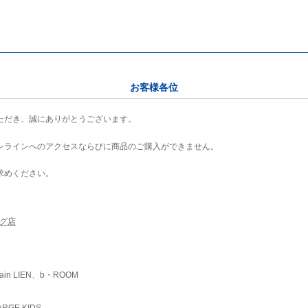
お客様各位
ただき、誠にありがとうございます。
ンラインへのアクセスならびに商品のご購入ができません。
求めください。
ング店
ain LIEN、b・ROOM
RGE KIDS