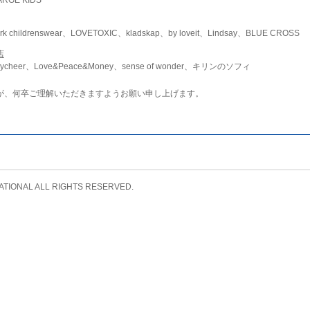
childrenswear、LOVETOXIC、kladskap、by loveit、Lindsay、BLUE CROSS
店
ycheer、Love&Peace&Money、sense of wonder、キリンのソフィ
が、何卒ご理解いただきますようお願い申し上げます。