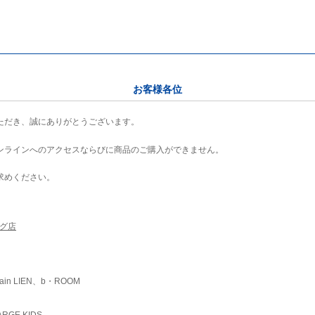
お客様各位
ただき、誠にありがとうございます。
ンラインへのアクセスならびに商品のご購入ができません。
求めください。
ング店
ain LIEN、b・ROOM
RGE KIDS