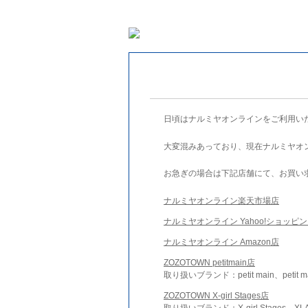
日頃はナルミヤオンラインをご利用い
大変混みあっており、現在ナルミヤオ
お急ぎの場合は下記店舗にて、お買い
ナルミヤオンライン楽天市場店
ナルミヤオンライン Yahoo!ショッピ
ナルミヤオンライン Amazon店
ZOZOTOWN petitmain店
取り扱いブランド：petit main、petit m
ZOZOTOWN X-girl Stages店
取り扱いブランド：X-girl Stages、XLA