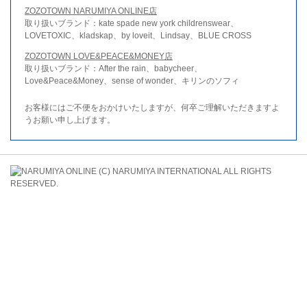
ZOZOTOWN NARUMIYA ONLINE店
取り扱いブランド：kate spade new york childrenswear、
LOVETOXIC、kladskap、by loveit、Lindsay、BLUE CROSS
ZOZOTOWN LOVE&PEACE&MONEY店
取り扱いブランド：After the rain、babycheer、
Love&Peace&Money、sense of wonder、キリンのソフィ
お客様にはご不便をおかけいたしますが、何卒ご理解いただきますよ
うお願い申し上げます。