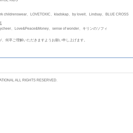
childrenswear、LOVETOXIC、kladskap、by loveit、Lindsay、BLUE CROSS
店
ycheer、Love&Peace&Money、sense of wonder、キリンのソフィ
が、何卒ご理解いただきますようお願い申し上げます。