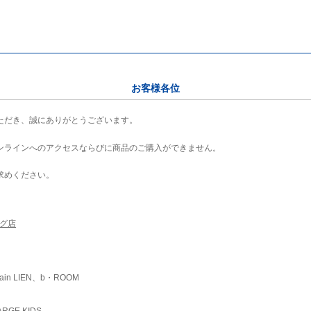
お客様各位
ただき、誠にありがとうございます。
ンラインへのアクセスならびに商品のご購入ができません。
求めください。
ング店
ain LIEN、b・ROOM
RGE KIDS