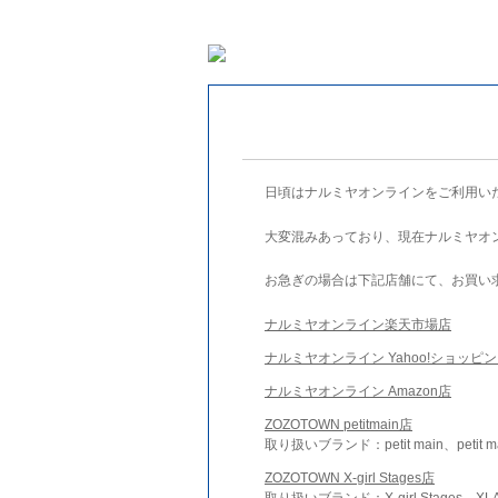
日頃はナルミヤオンラインをご利用い
大変混みあっており、現在ナルミヤオ
お急ぎの場合は下記店舗にて、お買い
ナルミヤオンライン楽天市場店
ナルミヤオンライン Yahoo!ショッピ
ナルミヤオンライン Amazon店
ZOZOTOWN petitmain店
取り扱いブランド：petit main、petit m
ZOZOTOWN X-girl Stages店
取り扱いブランド：X-girl Stages、XLA