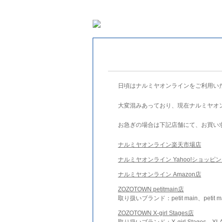
日頃はナルミヤオンラインをご利用い
大変混みあっており、現在ナルミヤオ
お急ぎの場合は下記店舗にて、お買い
ナルミヤオンライン楽天市場店
ナルミヤオンライン Yahoo!ショッピ
ナルミヤオンライン Amazon店
ZOZOTOWN petitmain店
取り扱いブランド：petit main、petit m
ZOZOTOWN X-girl Stages店
取り扱いブランド：X-girl Stages、XLA