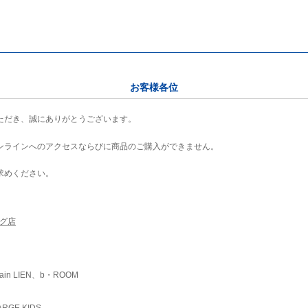
お客様各位
ただき、誠にありがとうございます。
ンラインへのアクセスならびに商品のご購入ができません。
求めください。
ング店
ain LIEN、b・ROOM
RGE KIDS