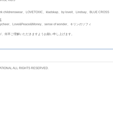
childrenswear、LOVETOXIC、kladskap、by loveit、Lindsay、BLUE CROSS
店
ycheer、Love&Peace&Money、sense of wonder、キリンのソフィ
が、何卒ご理解いただきますようお願い申し上げます。