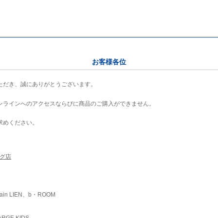
お客様各位
ただき、誠にありがとうございます。
ンラインへのアクセスならびに商品のご購入ができません。
求めください。
ング店
ain LIEN、b・ROOM
RGE KIDS