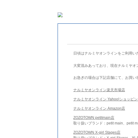
日頃はナルミヤオンラインをご利用い
大変混みあっており、現在ナルミヤオ
お急ぎの場合は下記店舗にて、お買い
ナルミヤオンライン楽天市場店
ナルミヤオンライン Yahoo!ショッピ
ナルミヤオンライン Amazon店
ZOZOTOWN petitmain店
取り扱いブランド：petit main、petit m
ZOZOTOWN X-girl Stages店
取り扱いブランド：X-girl Stages、XLA