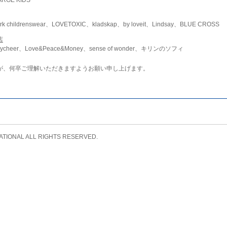
childrenswear、LOVETOXIC、kladskap、by loveit、Lindsay、BLUE CROSS
店
ycheer、Love&Peace&Money、sense of wonder、キリンのソフィ
が、何卒ご理解いただきますようお願い申し上げます。