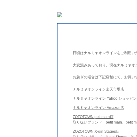
日頃はナルミヤオンラインをご利用い
大変混みあっており、現在ナルミヤオ
お急ぎの場合は下記店舗にて、お買い
ナルミヤオンライン楽天市場店
ナルミヤオンライン Yahoo!ショッピ
ナルミヤオンライン Amazon店
ZOZOTOWN petitmain店
取り扱いブランド：petit main、petit m
ZOZOTOWN X-girl Stages店
取り扱いブランド：X-girl Stages、XLA