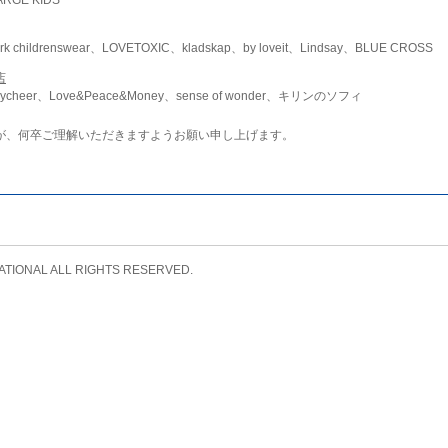
childrenswear、LOVETOXIC、kladskap、by loveit、Lindsay、BLUE CROSS
店
ycheer、Love&Peace&Money、sense of wonder、キリンのソフィ
が、何卒ご理解いただきますようお願い申し上げます。