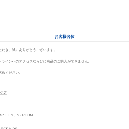
お客様各位
ただき、誠にありがとうございます。
ンラインへのアクセスならびに商品のご購入ができません。
求めください。
ング店
ain LIEN、b・ROOM
RGE KIDS