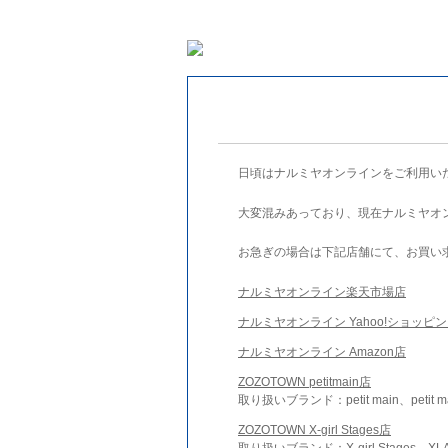
日頃はナルミヤオンラインをご利用い
大変混みあっており、現在ナルミヤオ
お急ぎの場合は下記店舗にて、お買い
ナルミヤオンライン楽天市場店
ナルミヤオンライン Yahoo!ショッピ
ナルミヤオンライン Amazon店
ZOZOTOWN petitmain店
取り扱いブランド：petit main、petit m
ZOZOTOWN X-girl Stages店
取り扱いブランド：X-girl Stages、XLA