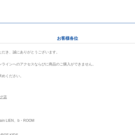
お客様各位
ただき、誠にありがとうございます。
ンラインへのアクセスならびに商品のご購入ができません。
求めください。
ング店
ain LIEN、b・ROOM
RGE KIDS