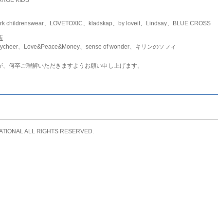
childrenswear、LOVETOXIC、kladskap、by loveit、Lindsay、BLUE CROSS
店
ycheer、Love&Peace&Money、sense of wonder、キリンのソフィ
が、何卒ご理解いただきますようお願い申し上げます。