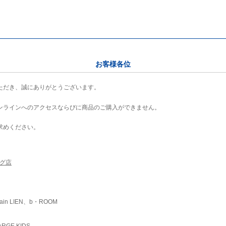
お客様各位
ただき、誠にありがとうございます。
ンラインへのアクセスならびに商品のご購入ができません。
求めください。
ング店
ain LIEN、b・ROOM
RGE KIDS