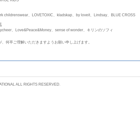
childrenswear、LOVETOXIC、kladskap、by loveit、Lindsay、BLUE CROSS
店
ycheer、Love&Peace&Money、sense of wonder、キリンのソフィ
が、何卒ご理解いただきますようお願い申し上げます。