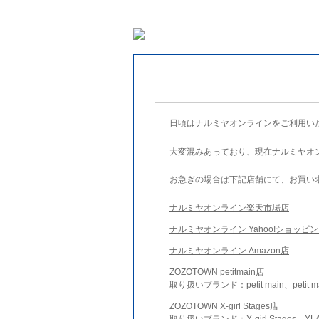
日頃はナルミヤオンラインをご利用い
大変混みあっており、現在ナルミヤオ
お急ぎの場合は下記店舗にて、お買い
ナルミヤオンライン楽天市場店
ナルミヤオンライン Yahoo!ショッピ
ナルミヤオンライン Amazon店
ZOZOTOWN petitmain店
取り扱いブランド：petit main、petit m
ZOZOTOWN X-girl Stages店
取り扱いブランド：X-girl Stages、XLA