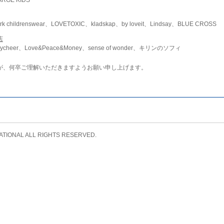
childrenswear、LOVETOXIC、kladskap、by loveit、Lindsay、BLUE CROSS
店
ycheer、Love&Peace&Money、sense of wonder、キリンのソフィ
が、何卒ご理解いただきますようお願い申し上げます。