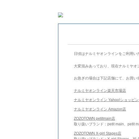
日頃はナルミヤオンラインをご利用い
大変混みあっており、現在ナルミヤオ
お急ぎの場合は下記店舗にて、お買い
ナルミヤオンライン楽天市場店
ナルミヤオンライン Yahoo!ショッピ
ナルミヤオンライン Amazon店
ZOZOTOWN petitmain店
取り扱いブランド：petit main、petit m
ZOZOTOWN X-girl Stages店
取り扱いブランド：X-girl Stages、XLA