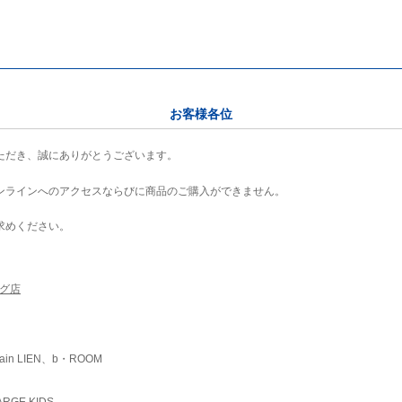
お客様各位
ただき、誠にありがとうございます。
ンラインへのアクセスならびに商品のご購入ができません。
求めください。
ング店
ain LIEN、b・ROOM
RGE KIDS