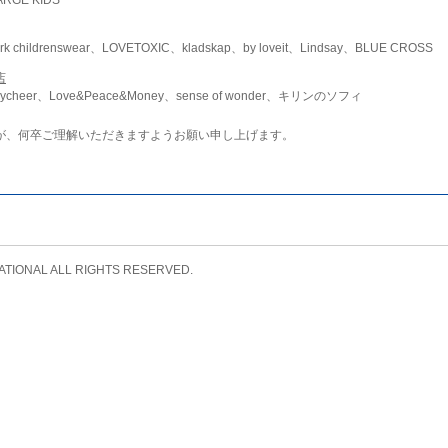
childrenswear、LOVETOXIC、kladskap、by loveit、Lindsay、BLUE CROSS
店
ycheer、Love&Peace&Money、sense of wonder、キリンのソフィ
が、何卒ご理解いただきますようお願い申し上げます。