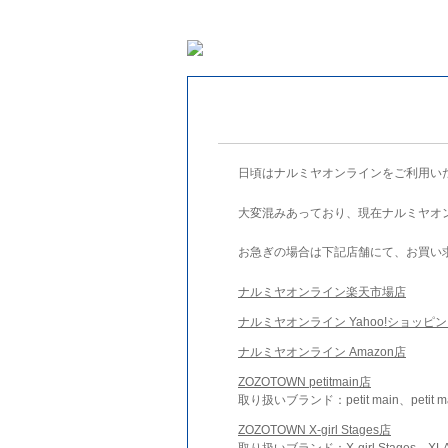
日頃はナルミヤオンラインをご利用い
大変混みあっており、現在ナルミヤオ
お急ぎの場合は下記店舗にて、お買い
ナルミヤオンライン楽天市場店
ナルミヤオンライン Yahoo!ショッピ
ナルミヤオンライン Amazon店
ZOZOTOWN petitmain店
取り扱いブランド：petit main、petit m
ZOZOTOWN X-girl Stages店
取り扱いブランド：X-girl Stages、XLA