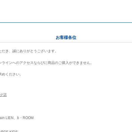
お客様各位
ただき、誠にありがとうございます。
ンラインへのアクセスならびに商品のご購入ができません。
求めください。
ング店
ain LIEN、b・ROOM
RGE KIDS