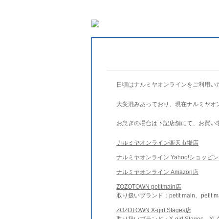
日頃はナルミヤオンラインをご利用い
大変混みあっており、現在ナルミヤオ
お急ぎの場合は下記店舗にて、お買い
ナルミヤオンライン楽天市場店
ナルミヤオンライン Yahoo!ショッピ
ナルミヤオンライン Amazon店
ZOZOTOWN petitmain店
取り扱いブランド：petit main、petit m
ZOZOTOWN X-girl Stages店
取り扱いブランド：X-girl Stages、XLA