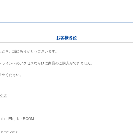
お客様各位
ただき、誠にありがとうございます。
ンラインへのアクセスならびに商品のご購入ができません。
求めください。
ング店
ain LIEN、b・ROOM
RGE KIDS