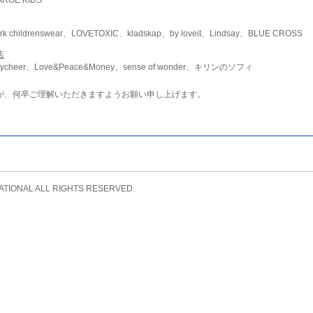
childrenswear、LOVETOXIC、kladskap、by loveit、Lindsay、BLUE CROSS
店
ycheer、Love&Peace&Money、sense of wonder、キリンのソフィ
が、何卒ご理解いただきますようお願い申し上げます。