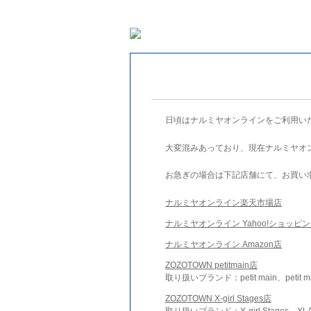
日頃はナルミヤオンラインをご利用い
大変混みあっており、現在ナルミヤオ
お急ぎの場合は下記店舗にて、お買い
ナルミヤオンライン楽天市場店
ナルミヤオンライン Yahoo!ショッピ
ナルミヤオンライン Amazon店
ZOZOTOWN petitmain店
取り扱いブランド：petit main、petit m
ZOZOTOWN X-girl Stages店
取り扱いブランド：X-girl Stages、XLA