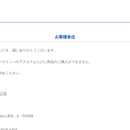
お客様各位
ただき、誠にありがとうございます。
ンラインへのアクセスならびに商品のご購入ができません。
求めください。
ング店
ain LIEN、b・ROOM
RGE KIDS