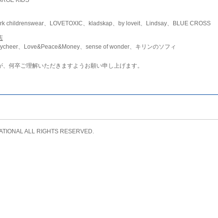
childrenswear、LOVETOXIC、kladskap、by loveit、Lindsay、BLUE CROSS
店
ycheer、Love&Peace&Money、sense of wonder、キリンのソフィ
が、何卒ご理解いただきますようお願い申し上げます。