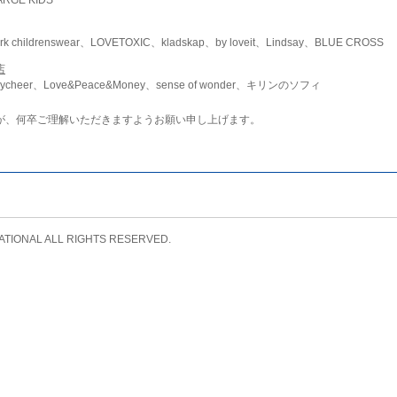
childrenswear、LOVETOXIC、kladskap、by loveit、Lindsay、BLUE CROSS
店
ycheer、Love&Peace&Money、sense of wonder、キリンのソフィ
が、何卒ご理解いただきますようお願い申し上げます。