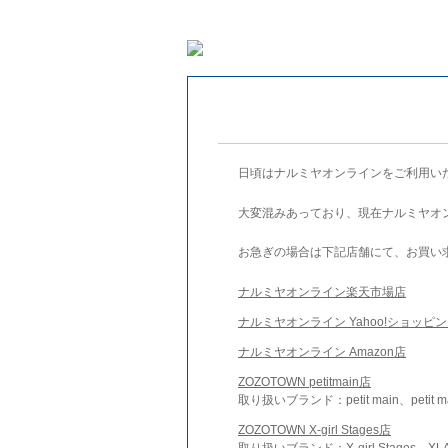
日頃はナルミヤオンラインをご利用い
大変混みあっており、現在ナルミヤオ
お急ぎの場合は下記店舗にて、お買い
ナルミヤオンライン楽天市場店
ナルミヤオンライン Yahoo!ショッピ
ナルミヤオンライン Amazon店
ZOZOTOWN petitmain店
取り扱いブランド：petit main、petit m
ZOZOTOWN X-girl Stages店
取り扱いブランド：X-girl Stages、XLA