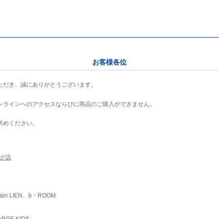
お客様各位
ただき、誠にありがとうございます。
ンラインへのアクセスならびに商品のご購入ができません。
求めください。
ング店
ain LIEN、b・ROOM
RGE KIDS