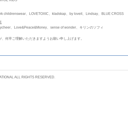
childrenswear、LOVETOXIC、kladskap、by loveit、Lindsay、BLUE CROSS
店
ycheer、Love&Peace&Money、sense of wonder、キリンのソフィ
が、何卒ご理解いただきますようお願い申し上げます。