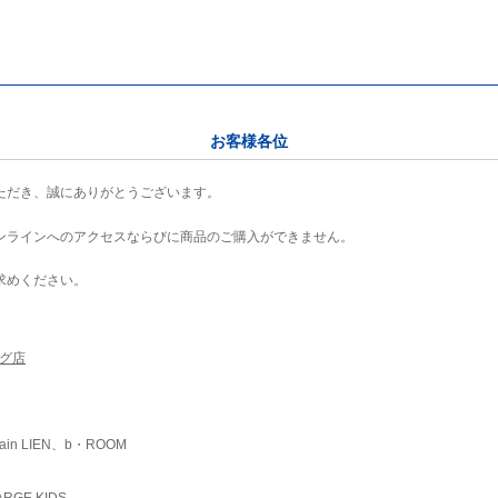
お客様各位
ただき、誠にありがとうございます。
ンラインへのアクセスならびに商品のご購入ができません。
求めください。
ング店
ain LIEN、b・ROOM
RGE KIDS