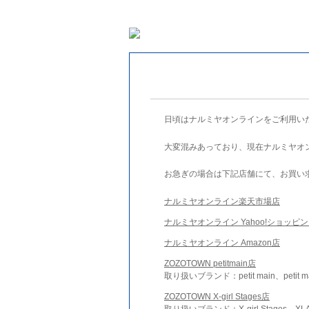
日頃はナルミヤオンラインをご利用い
大変混みあっており、現在ナルミヤオ
お急ぎの場合は下記店舗にて、お買い
ナルミヤオンライン楽天市場店
ナルミヤオンライン Yahoo!ショッピ
ナルミヤオンライン Amazon店
ZOZOTOWN petitmain店
取り扱いブランド：petit main、petit m
ZOZOTOWN X-girl Stages店
取り扱いブランド：X-girl Stages、XLA