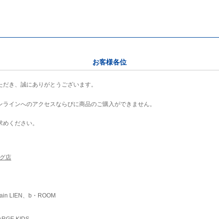
お客様各位
ただき、誠にありがとうございます。
ンラインへのアクセスならびに商品のご購入ができません。
求めください。
ング店
ain LIEN、b・ROOM
RGE KIDS