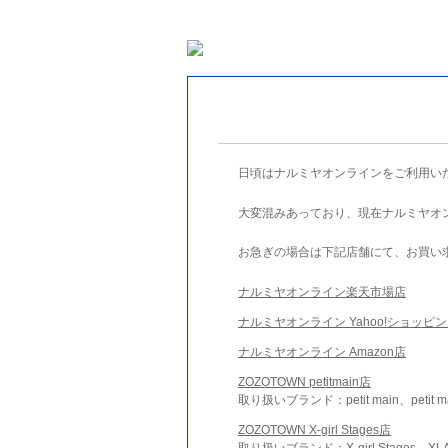
日頃はナルミヤオンラインをご利用い
大変混みあっており、現在ナルミヤオ
お急ぎの場合は下記店舗にて、お買い
ナルミヤオンライン楽天市場店
ナルミヤオンライン Yahoo!ショッピ
ナルミヤオンライン Amazon店
ZOZOTOWN petitmain店
取り扱いブランド：petit main、petit m
ZOZOTOWN X-girl Stages店
取り扱いブランド：X-girl Stages、XLA