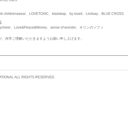
childrenswear、LOVETOXIC、kladskap、by loveit、Lindsay、BLUE CROSS
店
ycheer、Love&Peace&Money、sense of wonder、キリンのソフィ
が、何卒ご理解いただきますようお願い申し上げます。