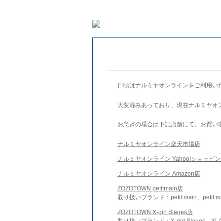
日頃はナルミヤオンラインをご利用い
大変混みあっており、現在ナルミヤオ
お急ぎの場合は下記店舗にて、お買い
ナルミヤオンライン楽天市場店
ナルミヤオンライン Yahoo!ショッピ
ナルミヤオンライン Amazon店
ZOZOTOWN petitmain店
取り扱いブランド：petit main、petit m
ZOZOTOWN X-girl Stages店
取り扱いブランド：X-girl Stages、XLA