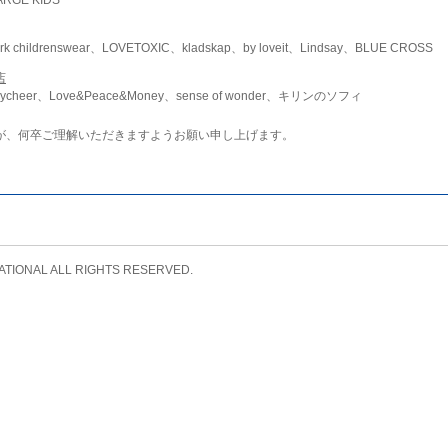
childrenswear、LOVETOXIC、kladskap、by loveit、Lindsay、BLUE CROSS
店
ycheer、Love&Peace&Money、sense of wonder、キリンのソフィ
が、何卒ご理解いただきますようお願い申し上げます。