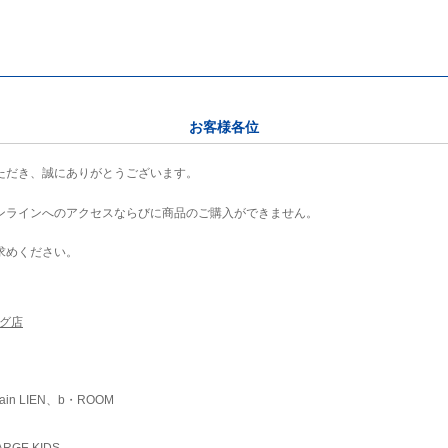
お客様各位
ただき、誠にありがとうございます。
ンラインへのアクセスならびに商品のご購入ができません。
求めください。
ング店
ain LIEN、b・ROOM
RGE KIDS