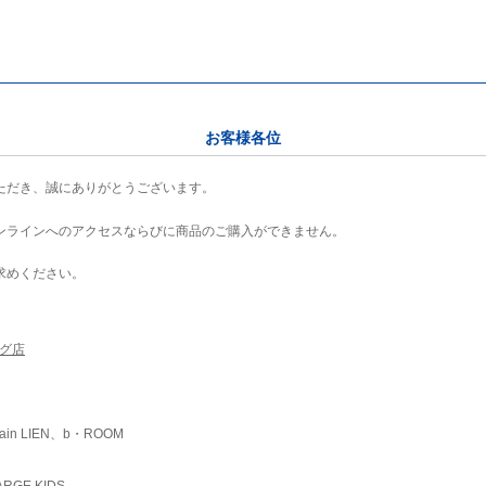
お客様各位
ただき、誠にありがとうございます。
ンラインへのアクセスならびに商品のご購入ができません。
求めください。
ング店
ain LIEN、b・ROOM
RGE KIDS