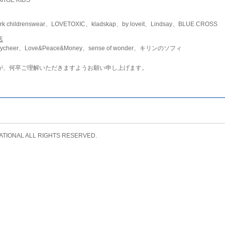
childrenswear、LOVETOXIC、kladskap、by loveit、Lindsay、BLUE CROSS
店
ycheer、Love&Peace&Money、sense of wonder、キリンのソフィ
が、何卒ご理解いただきますようお願い申し上げます。