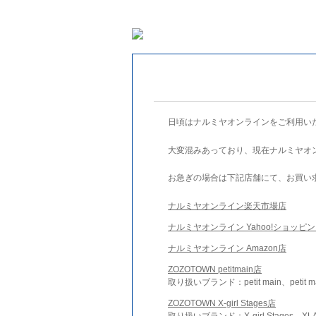
日頃はナルミヤオンラインをご利用い
大変混みあっており、現在ナルミヤオ
お急ぎの場合は下記店舗にて、お買い
ナルミヤオンライン楽天市場店
ナルミヤオンライン Yahoo!ショッピ
ナルミヤオンライン Amazon店
ZOZOTOWN petitmain店
取り扱いブランド：petit main、petit m
ZOZOTOWN X-girl Stages店
取り扱いブランド：X-girl Stages、XLA