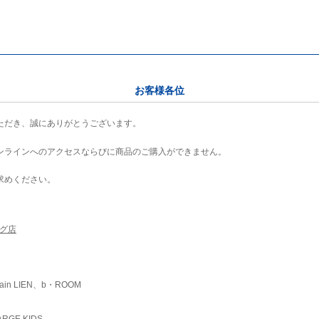
お客様各位
ただき、誠にありがとうございます。
ンラインへのアクセスならびに商品のご購入ができません。
求めください。
ング店
ain LIEN、b・ROOM
RGE KIDS