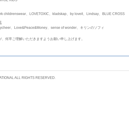
childrenswear、LOVETOXIC、kladskap、by loveit、Lindsay、BLUE CROSS
店
ycheer、Love&Peace&Money、sense of wonder、キリンのソフィ
が、何卒ご理解いただきますようお願い申し上げます。