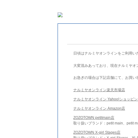
日頃はナルミヤオンラインをご利用い
大変混みあっており、現在ナルミヤオ
お急ぎの場合は下記店舗にて、お買い
ナルミヤオンライン楽天市場店
ナルミヤオンライン Yahoo!ショッピ
ナルミヤオンライン Amazon店
ZOZOTOWN petitmain店
取り扱いブランド：petit main、petit m
ZOZOTOWN X-girl Stages店
取り扱いブランド：X-girl Stages、XLA