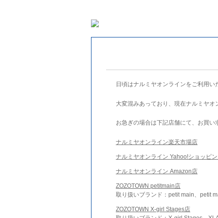
日頃はナルミヤオンラインをご利用い
大変混みあっており、現在ナルミヤオ
お急ぎの場合は下記店舗にて、お買い
ナルミヤオンライン楽天市場店
ナルミヤオンライン Yahoo!ショッピ
ナルミヤオンライン Amazon店
ZOZOTOWN petitmain店
取り扱いブランド：petit main、petit m
ZOZOTOWN X-girl Stages店
取り扱いブランド：X-girl Stages、XLA