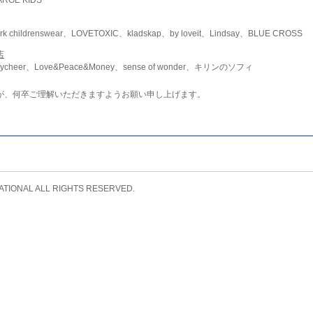
childrenswear、LOVETOXIC、kladskap、by loveit、Lindsay、BLUE CROSS
店
ycheer、Love&Peace&Money、sense of wonder、キリンのソフィ
が、何卒ご理解いただきますようお願い申し上げます。