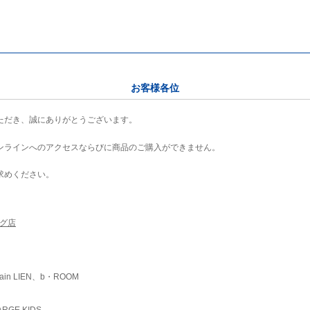
お客様各位
ただき、誠にありがとうございます。
ンラインへのアクセスならびに商品のご購入ができません。
求めください。
ング店
ain LIEN、b・ROOM
RGE KIDS