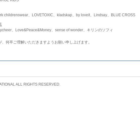
childrenswear、LOVETOXIC、kladskap、by loveit、Lindsay、BLUE CROSS
店
ycheer、Love&Peace&Money、sense of wonder、キリンのソフィ
が、何卒ご理解いただきますようお願い申し上げます。