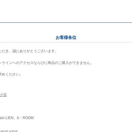
お客様各位
ただき、誠にありがとうございます。
ンラインへのアクセスならびに商品のご購入ができません。
求めください。
ング店
ain LIEN、b・ROOM
RGE KIDS