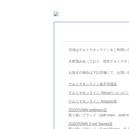
日頃はナルミヤオンラインをご利用い
大変混みあっており、現在ナルミヤオ
お急ぎの場合は下記店舗にて、お買い
ナルミヤオンライン楽天市場店
ナルミヤオンライン Yahoo!ショッピ
ナルミヤオンライン Amazon店
ZOZOTOWN petitmain店
取り扱いブランド：petit main、petit m
ZOZOTOWN X-girl Stages店
取り扱いブランド：X-girl Stages、XLA