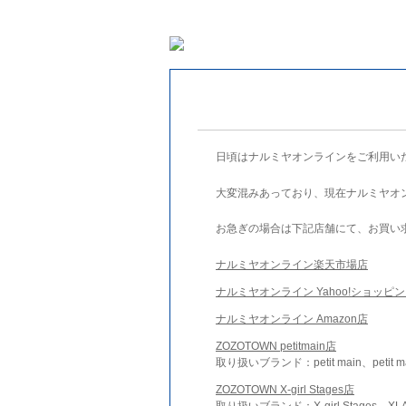
日頃はナルミヤオンラインをご利用い
大変混みあっており、現在ナルミヤオ
お急ぎの場合は下記店舗にて、お買い
ナルミヤオンライン楽天市場店
ナルミヤオンライン Yahoo!ショッピ
ナルミヤオンライン Amazon店
ZOZOTOWN petitmain店
取り扱いブランド：petit main、petit m
ZOZOTOWN X-girl Stages店
取り扱いブランド：X-girl Stages、XLA