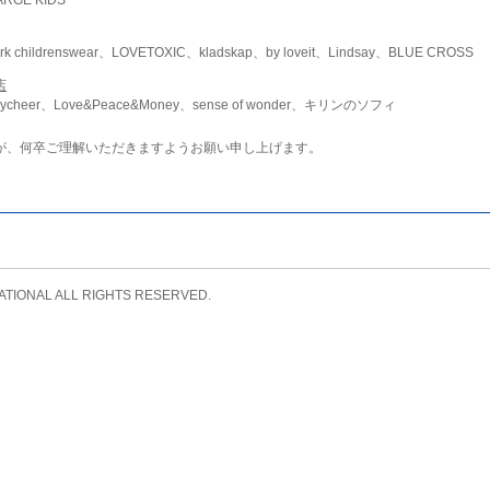
childrenswear、LOVETOXIC、kladskap、by loveit、Lindsay、BLUE CROSS
店
ycheer、Love&Peace&Money、sense of wonder、キリンのソフィ
が、何卒ご理解いただきますようお願い申し上げます。