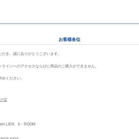
お客様各位
ただき、誠にありがとうございます。
ンラインへのアクセスならびに商品のご購入ができません。
求めください。
ング店
ain LIEN、b・ROOM
RGE KIDS