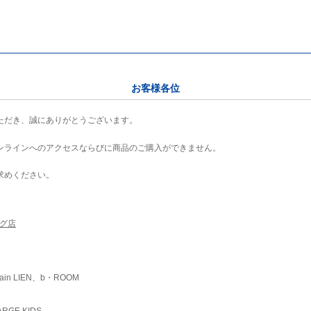
お客様各位
ただき、誠にありがとうございます。
ンラインへのアクセスならびに商品のご購入ができません。
求めください。
ング店
ain LIEN、b・ROOM
RGE KIDS