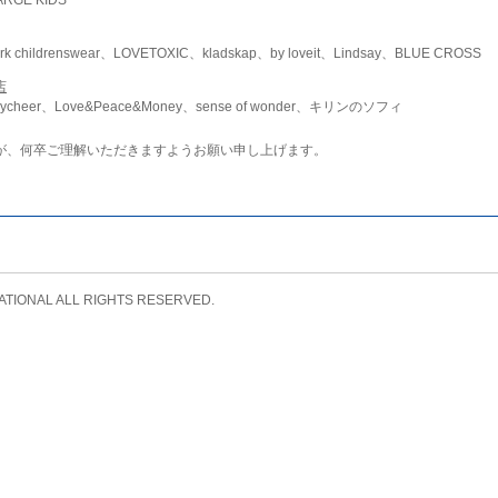
childrenswear、LOVETOXIC、kladskap、by loveit、Lindsay、BLUE CROSS
店
ycheer、Love&Peace&Money、sense of wonder、キリンのソフィ
が、何卒ご理解いただきますようお願い申し上げます。