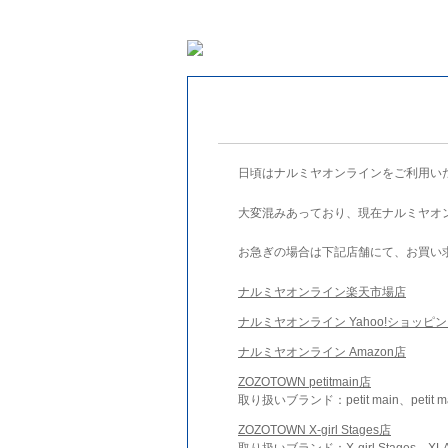
日頃はナルミヤオンラインをご利用い
大変混みあっており、現在ナルミヤオ
お急ぎの場合は下記店舗にて、お買い
ナルミヤオンライン楽天市場店
ナルミヤオンライン Yahoo!ショッピ
ナルミヤオンライン Amazon店
ZOZOTOWN petitmain店
取り扱いブランド：petit main、petit m
ZOZOTOWN X-girl Stages店
取り扱いブランド：X-girl Stages、XLA