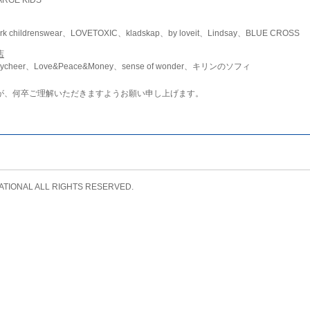
childrenswear、LOVETOXIC、kladskap、by loveit、Lindsay、BLUE CROSS
店
ycheer、Love&Peace&Money、sense of wonder、キリンのソフィ
が、何卒ご理解いただきますようお願い申し上げます。