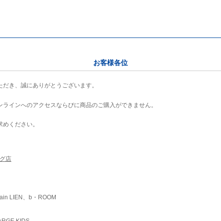
お客様各位
ただき、誠にありがとうございます。
ンラインへのアクセスならびに商品のご購入ができません。
求めください。
ング店
ain LIEN、b・ROOM
RGE KIDS