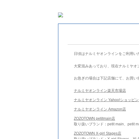
日頃はナルミヤオンラインをご利用い
大変混みあっており、現在ナルミヤオ
お急ぎの場合は下記店舗にて、お買い
ナルミヤオンライン楽天市場店
ナルミヤオンライン Yahoo!ショッピ
ナルミヤオンライン Amazon店
ZOZOTOWN petitmain店
取り扱いブランド：petit main、petit m
ZOZOTOWN X-girl Stages店
取り扱いブランド：X-girl Stages、XLA